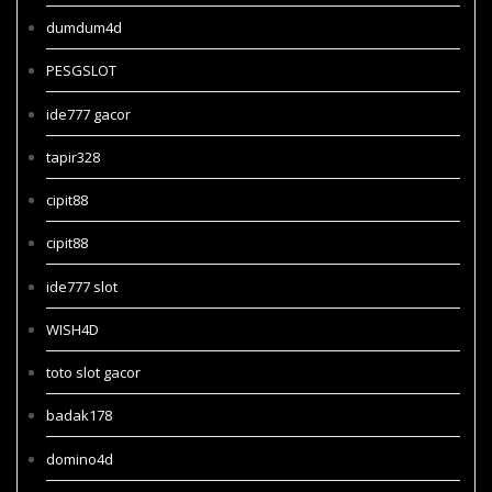
dumdum4d
PESGSLOT
ide777 gacor
tapir328
cipit88
cipit88
ide777 slot
WISH4D
toto slot gacor
badak178
domino4d