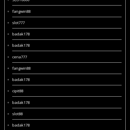
fangwin88
slot777
badak178
badak178
ceria777
fangwin88
badak178
cipit88
badak178
slot88
badak178