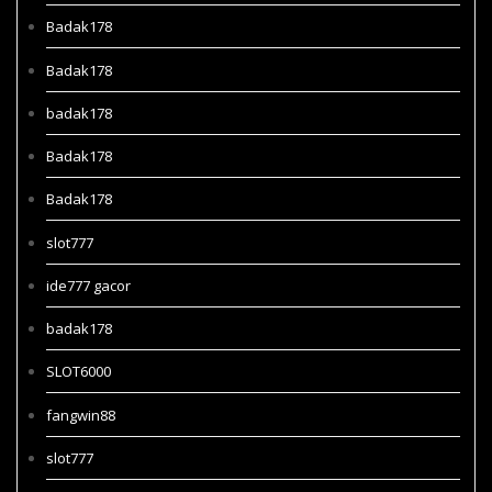
Badak178
Badak178
badak178
Badak178
Badak178
slot777
ide777 gacor
badak178
SLOT6000
fangwin88
slot777