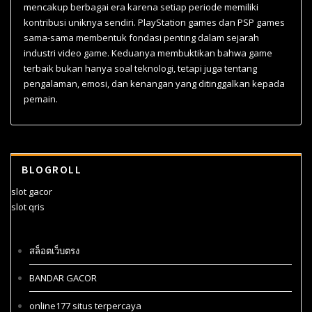
mencakup berbagai era karena setiap periode memiliki
kontribusi uniknya sendiri. PlayStation games dan PSP games
sama-sama membentuk fondasi penting dalam sejarah
industri video game. Keduanya membuktikan bahwa game
terbaik bukan hanya soal teknologi, tetapi juga tentang
pengalaman, emosi, dan kenangan yang ditinggalkan kepada
pemain.
BLOGROLL
slot gacor
slot qris
สล็อตเว็บตรง
BANDAR GACOR
online177 situs terpercaya