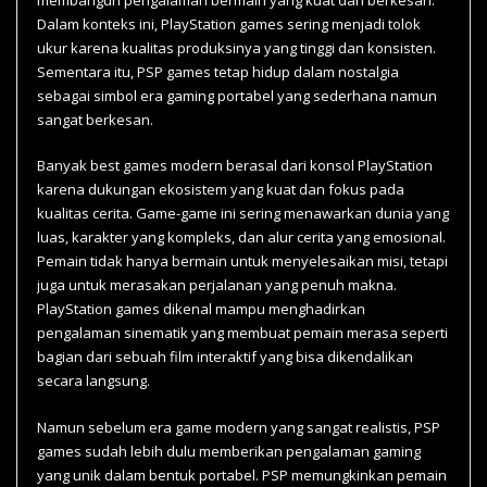
Dalam konteks ini, PlayStation games sering menjadi tolok
ukur karena kualitas produksinya yang tinggi dan konsisten.
Sementara itu, PSP games tetap hidup dalam nostalgia
sebagai simbol era gaming portabel yang sederhana namun
sangat berkesan.
Banyak best games modern berasal dari konsol PlayStation
karena dukungan ekosistem yang kuat dan fokus pada
kualitas cerita. Game-game ini sering menawarkan dunia yang
luas, karakter yang kompleks, dan alur cerita yang emosional.
Pemain tidak hanya bermain untuk menyelesaikan misi, tetapi
juga untuk merasakan perjalanan yang penuh makna.
PlayStation games dikenal mampu menghadirkan
pengalaman sinematik yang membuat pemain merasa seperti
bagian dari sebuah film interaktif yang bisa dikendalikan
secara langsung.
Namun sebelum era game modern yang sangat realistis, PSP
games sudah lebih dulu memberikan pengalaman gaming
yang unik dalam bentuk portabel. PSP memungkinkan pemain