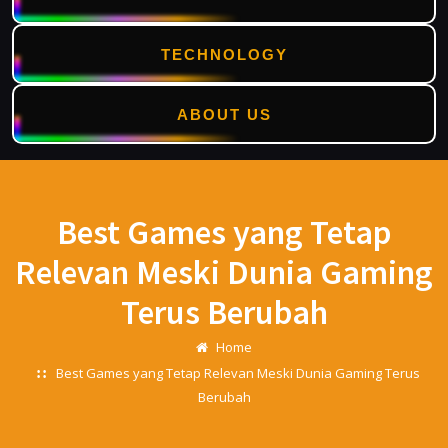
TECHNOLOGY
ABOUT US
Skip
to
content
Best Games yang Tetap
Relevan Meski Dunia Gaming
Terus Berubah
Home
Best Games yang Tetap Relevan Meski Dunia Gaming Terus
Berubah