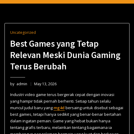
Uncategorized
Best Games yang Tetap
Relevan Meski Dunia Gaming
Terus Berubah
by
admin
May 13, 2026
Industri video game terus bergerak cepat dengan inovasi
yang hampir tidak pernah berhenti. Setiap tahun selalu
muncul judul baru yang
mg4d
bersaing untuk disebut sebagai
best games, tetapi hanya sedikit yang benar-benar bertahan
dalam ingatan pemain. Game yang hebat bukan hanya
tentang grafis terbaru, melainkan tentang bagaimana ia
membangun pengalaman bermain yang kuat dan berkesan.