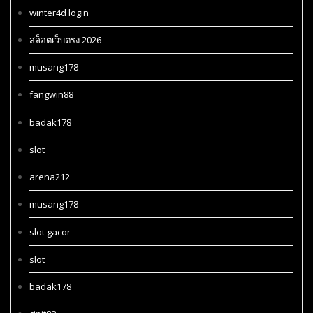
winter4d login
สล็อตเว็บตรง 2026
musang178
fangwin88
badak178
slot
arena212
musang178
slot gacor
slot
badak178