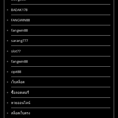
BADAK178
FANGWIN88
fangwin88
sarang777
slot77
fangwin88
cipit88
เว็บสล็อต
ซื้อลอตเตอรี่
หวยออนไลน์
สล็อตเว็บตรง