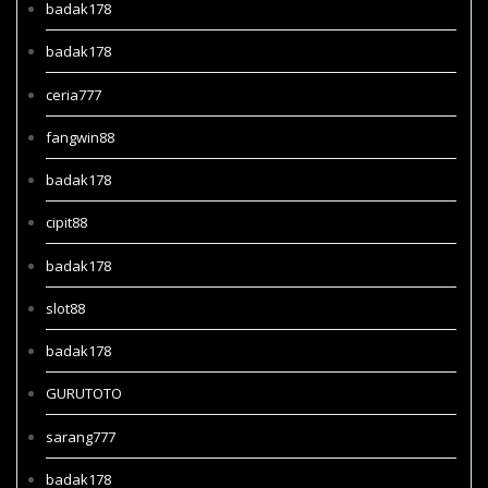
badak178
badak178
ceria777
fangwin88
badak178
cipit88
badak178
slot88
badak178
GURUTOTO
sarang777
badak178