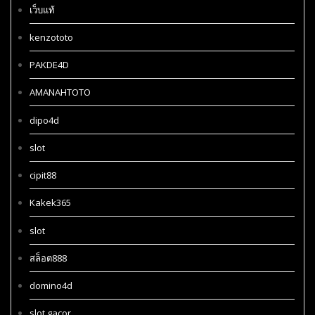
เว็บแท้
kenzototo
PAKDE4D
AMANAHTOTO
dipo4d
slot
cipit88
Kakek365
slot
สล็อต888
domino4d
slot gacor