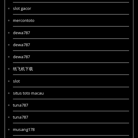
slot gacor
mercontoto
dewa787
dewa787
dewa787
纸飞机下载
slot
situs toto macau
tuna787
tuna787
musang178