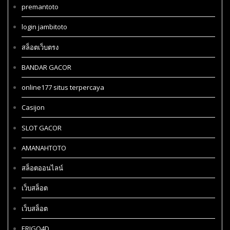
premantoto
login jambitoto
สล็อตเว็บตรง
BANDAR GACOR
online177 situs terpercaya
Casijon
SLOT GACOR
AMANAHTOTO
สล็อตออนไลน์
เว็บสล็อต
เว็บสล็อต
ERIGO4D