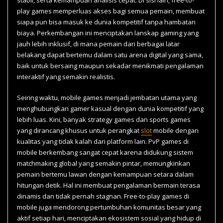
play games memperluas akses bagi semua pemain, membuat
siapa pun bisa masuk ke dunia kompetitif tanpa hambatan
biaya. Perkembangan ini menciptakan lanskap gaming yang
jauh lebih inklusif, di mana pemain dari berbagai latar
belakang dapat bertemu dalam satu arena digital yang sama,
baik untuk bersaing maupun sekadar menikmati pengalaman
interaktif yang semakin realistis.
Seiring waktu, mobile games menjadi jembatan utama yang
menghubungkan gamer kasual dengan dunia kompetitif yang
lebih luas. Kini, banyak strategy games dan sports games
yang dirancang khusus untuk perangkat
slot
mobile dengan
kualitas yang tidak kalah dari platform lain. PvP games di
mobile berkembang sangat cepat karena didukung sistem
matchmaking global yang semakin pintar, memungkinkan
pemain bertemu lawan dengan kemampuan setara dalam
hitungan detik. Hal ini membuat pengalaman bermain terasa
dinamis dan tidak pernah stagnan. Free-to-play games di
mobile juga mendorong pertumbuhan komunitas besar yang
aktif setiap hari, menciptakan ekosistem sosial yang hidup di