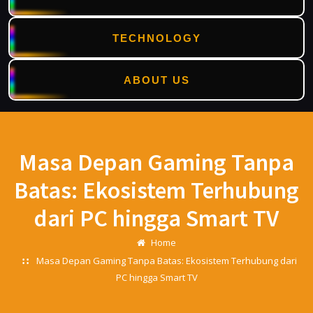
TECHNOLOGY
ABOUT US
Skip
to
content
Masa Depan Gaming Tanpa
Batas: Ekosistem Terhubung
dari PC hingga Smart TV
Home
Masa Depan Gaming Tanpa Batas: Ekosistem Terhubung dari
PC hingga Smart TV