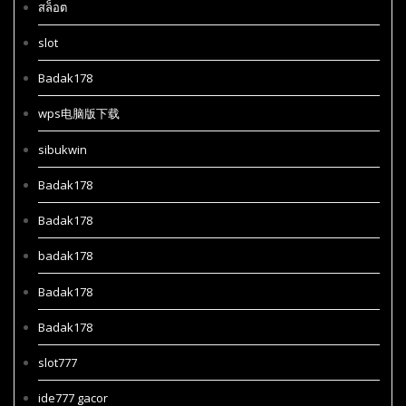
สล็อต
slot
Badak178
wps电脑版下载
sibukwin
Badak178
Badak178
badak178
Badak178
Badak178
slot777
ide777 gacor