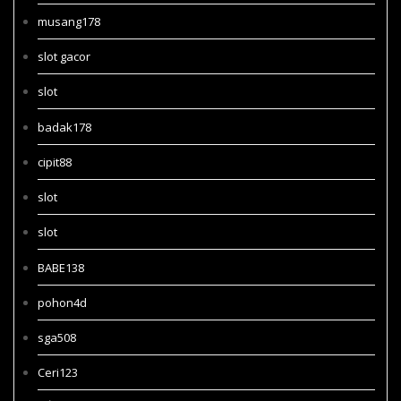
musang178
slot gacor
slot
badak178
cipit88
slot
slot
BABE138
pohon4d
sga508
Ceri123