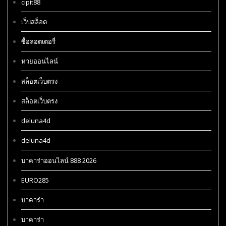
cipit88
เว็บสล็อต
ซื้อลอตเตอรี่
หวยออนไลน์
สล็อตเว็บตรง
สล็อตเว็บตรง
deluna4d
deluna4d
บาคาร่าออนไลน์ 888 2026
EURO285
บาคาร่า
บาคาร่า