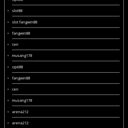
slot88
slot fangwin88
fangwin88
ceri
musang178
cipit88
fangwin88
ceri
musang178
arena212
arena212