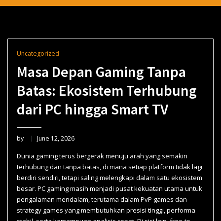
Uncategorized
Masa Depan Gaming Tanpa
Batas: Ekosistem Terhubung
dari PC hingga Smart TV
by
June 12, 2026
Dunia gaming terus bergerak menuju arah yang semakin
terhubung dan tanpa batas, di mana setiap platform tidak lagi
berdiri sendiri, tetapi saling melengkapi dalam satu ekosistem
besar. PC gaming masih menjadi pusat kekuatan utama untuk
pengalaman mendalam, terutama dalam PvP games dan
strategy games yang membutuhkan presisi tinggi, performa
stabil, serta kemampuan analisis cepat. Di sisi lain, free-to-