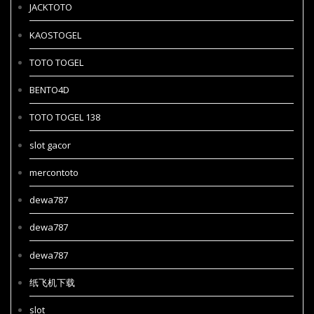
JACKTOTO
KAOSTOGEL
TOTO TOGEL
BENTO4D
TOTO TOGEL 138
slot gacor
mercontoto
dewa787
dewa787
dewa787
纸飞机下载
slot