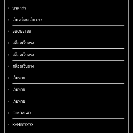
บาคาร่า
เว็บ สล็อต เว็บ ตรง
SBOBET88
สล็อตเว็บตรง
สล็อตเว็บตรง
สล็อตเว็บตรง
เว็บหวย
เว็บหวย
เว็บหวย
GIMBAL4D
KANGTOTO