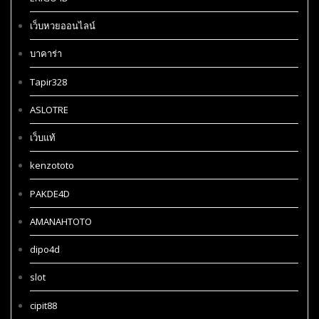
เว็บหวยออนไลน์
บาคาร่า
Tapir328
ASLOTRE
เว็บแท้
kenzototo
PAKDE4D
AMANAHTOTO
dipo4d
slot
cipit88