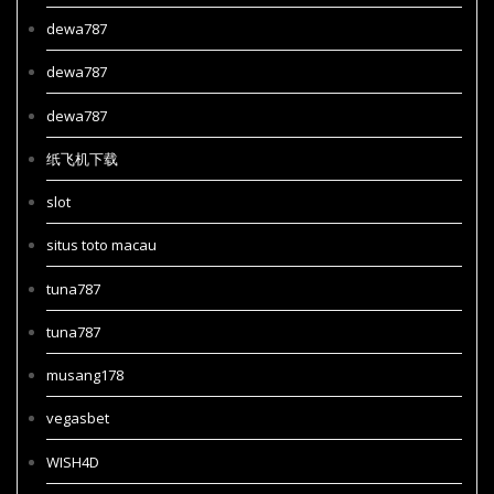
dewa787
dewa787
dewa787
纸飞机下载
slot
situs toto macau
tuna787
tuna787
musang178
vegasbet
WISH4D