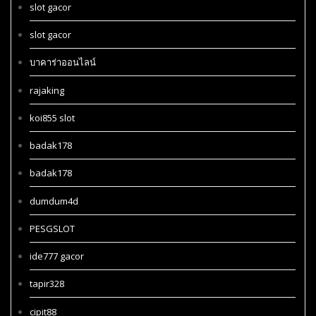
slot gacor
slot gacor
บาคาร่าออนไลน์
rajaking
koi855 slot
badak178
badak178
dumdum4d
PESGSLOT
ide777 gacor
tapir328
cipit88