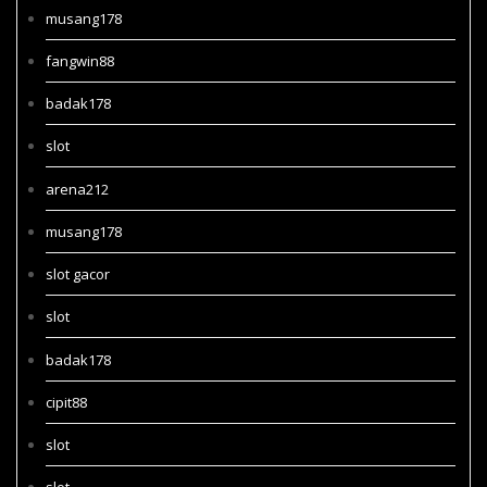
musang178
fangwin88
badak178
slot
arena212
musang178
slot gacor
slot
badak178
cipit88
slot