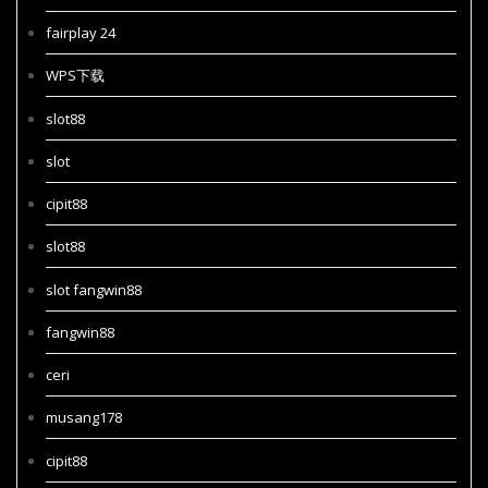
fairplay 24
WPS下载
slot88
slot
cipit88
slot88
slot fangwin88
fangwin88
ceri
musang178
cipit88