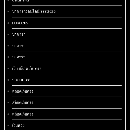
deluna4d
บาคาร่าออนไลน์ 888 2026
EURO285
บาคาร่า
บาคาร่า
บาคาร่า
เว็บ สล็อต เว็บ ตรง
SBOBET88
สล็อตเว็บตรง
สล็อตเว็บตรง
สล็อตเว็บตรง
เว็บหวย