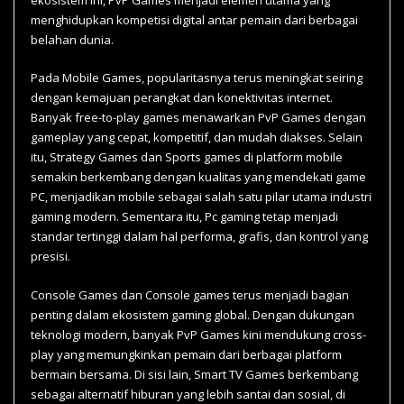
menghidupkan kompetisi digital antar pemain dari berbagai
belahan dunia.
Pada Mobile Games, popularitasnya terus meningkat seiring
dengan kemajuan perangkat dan konektivitas internet.
Banyak free-to-play games menawarkan PvP Games dengan
gameplay yang cepat, kompetitif, dan mudah diakses. Selain
itu, Strategy Games dan Sports games di platform mobile
semakin berkembang dengan kualitas yang mendekati game
PC, menjadikan mobile sebagai salah satu pilar utama industri
gaming modern. Sementara itu, Pc gaming tetap menjadi
standar tertinggi dalam hal performa, grafis, dan kontrol yang
presisi.
Console Games dan Console games terus menjadi bagian
penting dalam ekosistem gaming global. Dengan dukungan
teknologi modern, banyak PvP Games kini mendukung cross-
play yang memungkinkan pemain dari berbagai platform
bermain bersama. Di sisi lain, Smart TV Games berkembang
sebagai alternatif hiburan yang lebih santai dan sosial, di