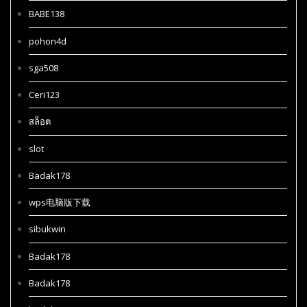
BABE138
pohon4d
sga508
Ceri123
สล็อต
slot
Badak178
wps电脑版下载
sibukwin
Badak178
Badak178