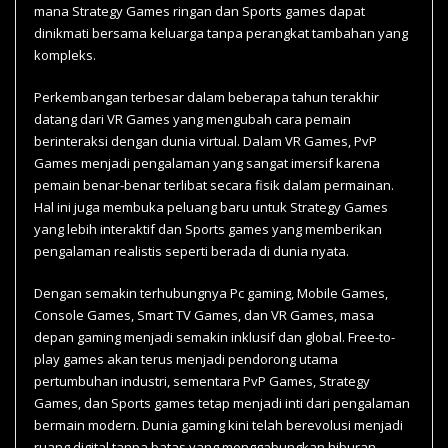
mana Strategy Games ringan dan Sports games dapat
dinikmati bersama keluarga tanpa perangkat tambahan yang
kompleks.
Perkembangan terbesar dalam beberapa tahun terakhir
datang dari VR Games yang mengubah cara pemain
berinteraksi dengan dunia virtual. Dalam VR Games, PvP
Games menjadi pengalaman yang sangat imersif karena
pemain benar-benar terlibat secara fisik dalam permainan.
Hal ini juga membuka peluang baru untuk Strategy Games
yang lebih interaktif dan Sports games yang memberikan
pengalaman realistis seperti berada di dunia nyata.
Dengan semakin terhubungnya Pc gaming, Mobile Games,
Console Games, Smart TV Games, dan VR Games, masa
depan gaming menjadi semakin inklusif dan global. Free-to-
play games akan terus menjadi pendorong utama
pertumbuhan industri, sementara PvP Games, Strategy
Games, dan Sports games tetap menjadi inti dari pengalaman
bermain modern. Dunia gaming kini telah berevolusi menjadi
ruang digital tanpa batas yang menggabungkan hiburan,