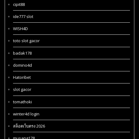
cipit88
ide777 slot
WISH4D
toto slot gacor
badak178
domino4d
Hatoribet
slot gacor
tomathoki
winter4d login
สล็อตเว็บตรง 2026
musang178