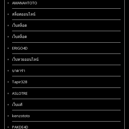
AMANAHTOTO
สล็อตออนไลน์
เว็บสล็อต
เว็บสล็อต
ERIGO4D
เว็บหวยออนไลน์
บาคาร่า
Tapir328
ASLOTRE
เว็บแท้
kenzototo
PAKDE4D