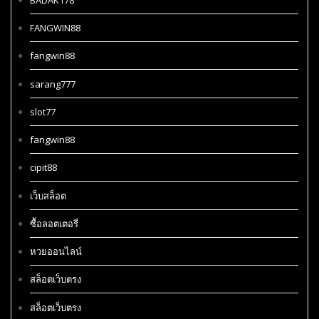
FANGWIN88
fangwin88
sarang777
slot77
fangwin88
cipit88
เว็บสล็อต
ซื้อลอตเตอรี่
หวยออนไลน์
สล็อตเว็บตรง
สล็อตเว็บตรง