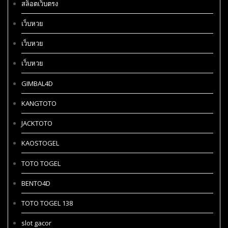
สล็อตเว็บตรง
เว็บหวย
เว็บหวย
เว็บหวย
GIMBAL4D
KANGTOTO
JACKTOTO
KAOSTOGEL
TOTO TOGEL
BENTO4D
TOTO TOGEL 138
slot gacor