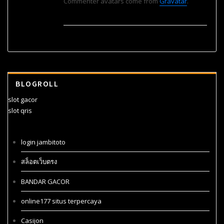
Commenter avatars come from
Gravatar
.
BLOGROLL
slot gacor
slot qris
login jambitoto
สล็อตเว็บตรง
BANDAR GACOR
online177 situs terpercaya
Casijon