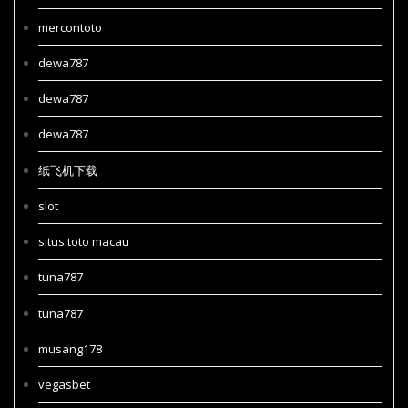
mercontoto
dewa787
dewa787
dewa787
纸飞机下载
slot
situs toto macau
tuna787
tuna787
musang178
vegasbet