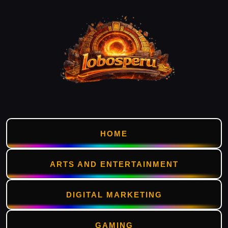
HOME
ARTS AND ENTERTAINMENT
DIGITAL MARKETING
GAMING